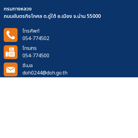
กรมทางหลวง
ถนนยันตรกิจโกศล ต.ดู่ใต้ อ.เมือง จ.น่าน 55000
โทรศัพท์
054-774502
โทรสาร
054-774500
อีเมล
doh0244@doh.go.th
ติดตามเราได้ที่
จำนวนผู้เข้าชมเว็บไซต์
495