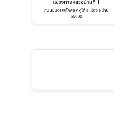
แขวงทางหลวงน่านที่ 1
ถนนยันตรกิจโกศล ต.ดู่ใต้ อ.เมือง จ.น่าน
55000