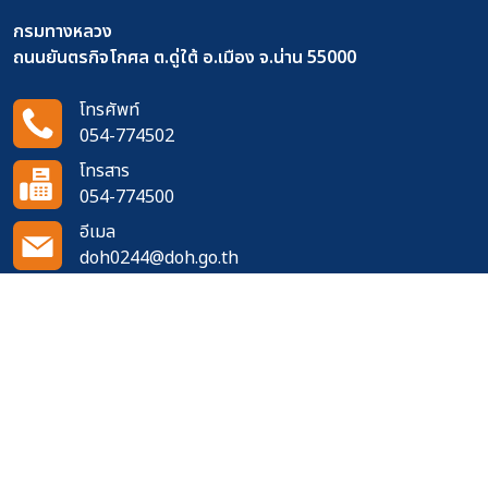
กรมทางหลวง
ถนนยันตรกิจโกศล ต.ดู่ใต้ อ.เมือง จ.น่าน 55000
โทรศัพท์
054-774502
โทรสาร
054-774500
อีเมล
doh0244@doh.go.th
ติดตามเราได้ที่
จำนวนผู้เข้าชมเว็บไซต์
489